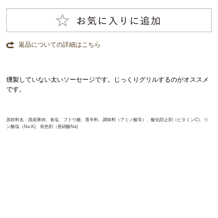
返品についての詳細はこちら
燻製していない太いソーセージです。じっくりグリルするのがオススメ
です。
原材料名：国産豚肉、食塩、ブドウ糖、香辛料、調味料（アミノ酸等）、酸化防止剤（ビタミンC)、リ
ン酸塩（Na,K)、発色剤（亜硝酸Na)