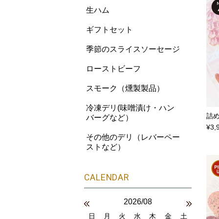
生ハム
ギフトセット
季節のスライスソーセージ
ローストビーフ
スモーク（燻製製品）
冷凍デリ(味噌漬け・ハン
詰
バーグなど）
¥3,
その他のデリ（レバーペー
ストなど）
2026/08
日
月
火
水
木
金
土