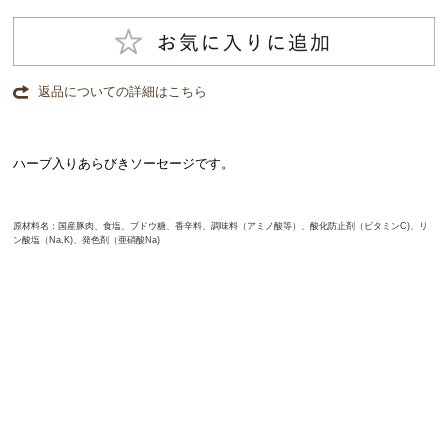
返品についての詳細はこちら
ハーブ入りあらびきソーセージです。
原材料名：国産豚肉、食塩、ブドウ糖、香辛料、調味料（アミノ酸等）、酸化防止剤（ビタミンC)、リ
ン酸塩（Na,K)、発色剤（亜硝酸Na)