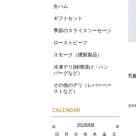
生ハム
ギフトセット
季節のスライスソーセージ
ローストビーフ
スモーク（燻製製品）
冷凍デリ(味噌漬け・ハン
バーグなど）
乳
その他のデリ（レバーペー
ストなど）
原材
2026/08
日
月
火
水
木
金
土