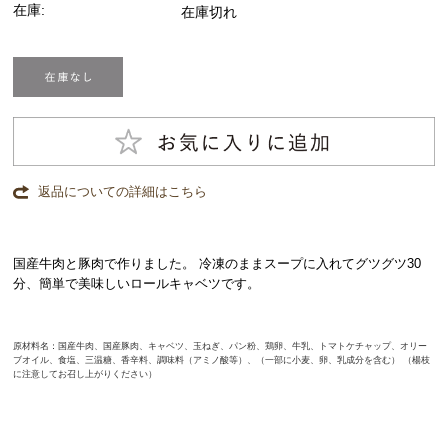
在庫:
在庫切れ
返品についての詳細はこちら
国産牛肉と豚肉で作りました。 冷凍のままスープに入れてグツグツ30
分、簡単で美味しいロールキャベツです。
原材料名：国産牛肉、国産豚肉、キャベツ、玉ねぎ、パン粉、鶏卵、牛乳、トマトケチャップ、オリー
ブオイル、食塩、三温糖、香辛料、調味料（アミノ酸等）、（一部に小麦、卵、乳成分を含む） （楊枝
に注意してお召し上がりください）