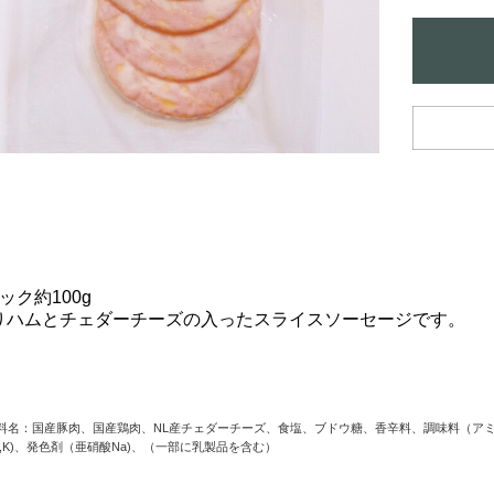
ック約100g
りハムとチェダーチーズの入ったスライスソーセージです。
料名：国産豚肉、国産鶏肉、NL産チェダーチーズ、食塩、ブドウ糖、香辛料、調味料（アミ
a,K)、発色剤（亜硝酸Na)、（一部に乳製品を含む）