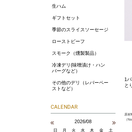
生ハム
ギフトセット
季節のスライスソーセージ
ローストビーフ
スモーク（燻製製品）
冷凍デリ(味噌漬け・ハン
バーグなど）
1パ
その他のデリ（レバーペー
と
ストなど）
原材
（N
2026/08
日
月
火
水
木
金
土