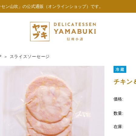
ッセン山吹」の公式通販（オンラインショップ）です。
P
スライスソーセージ
チキン
価格:
数量:
在庫: