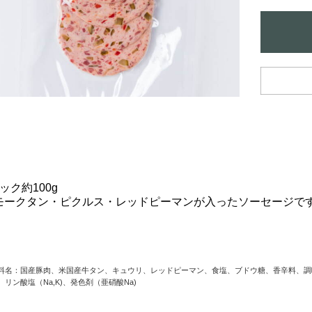
ック約100g
モークタン・ピクルス・レッドピーマンが入ったソーセージで
料名：国産豚肉、米国産牛タン、キュウリ、レッドピーマン、食塩、ブドウ糖、香辛料、調
、リン酸塩（Na,K)、発色剤（亜硝酸Na)