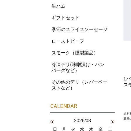
生ハム
ギフトセット
季節のスライスソーセージ
ローストビーフ
スモーク（燻製製品）
冷凍デリ(味噌漬け・ハン
バーグなど）
1パ
その他のデリ（レバーペー
ス
ストなど）
原材
澱粉
2026/08
日
月
火
水
木
金
土